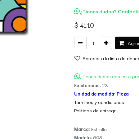
¿Tienes dudas? Contáct
$
41.10
Agreg
Agregar a la lista de dese
¿Tienes dudas con este pr
Existencias:
23
Unidad de medida:
Pieza
Térm
inos y condiciones
Políticas de entre
ga
Marca:
Estrella
Modelo:
608