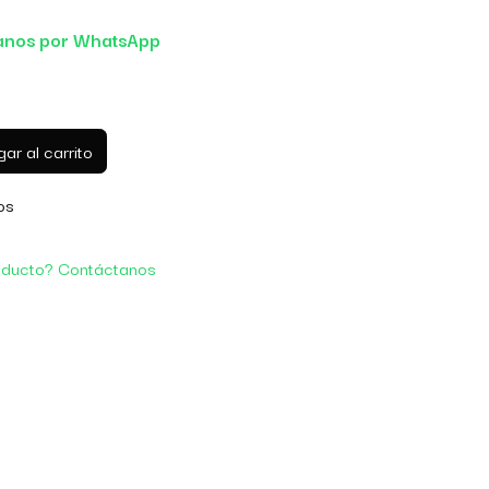
anos por WhatsApp
ar al carrito
os
oducto? Contáctanos