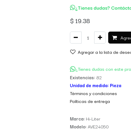
¿Tienes dudas? Contáct
$
19.38
Agreg
Agregar a la lista de dese
¿Tienes dudas con este pr
Existencias:
82
Unidad de medida:
Pieza
Térm
inos y condiciones
Políticas de entre
ga
Marca:
Hi-Liter
Modelo:
AVE24050