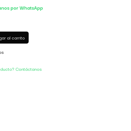
anos por WhatsApp
ar al carrito
os
oducto? Contáctanos