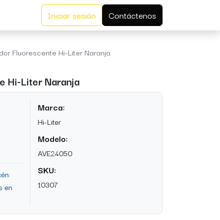
Iniciar sesión
Contáctenos
or Fluorescente Hi-Liter Naranja
 Hi-Liter Naranja
Marca:
Hi-Liter
Modelo:
AVE24050
SKU:
én:
10307
s en