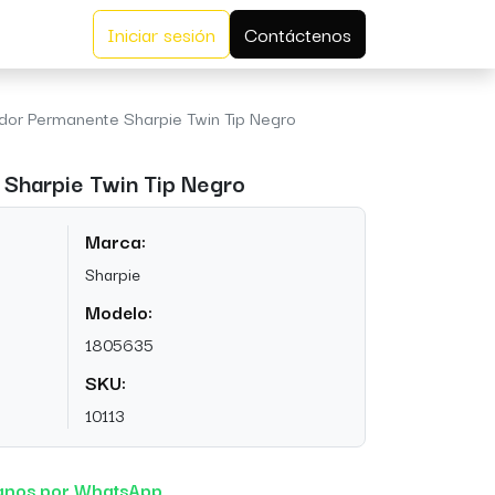
Iniciar sesión
Contáctenos
or Permanente Sharpie Twin Tip Negro
Sharpie Twin Tip Negro
Marca:
Sharpie
Modelo:
1805635
SKU:
10113
anos por WhatsApp