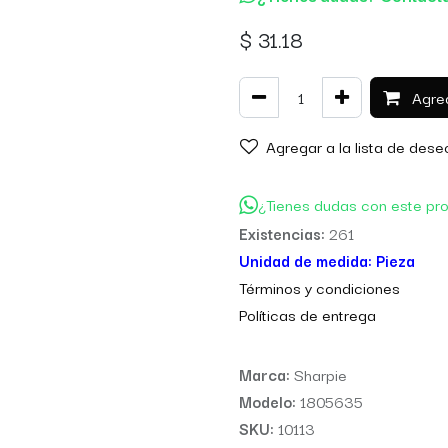
$
31.18
Agreg
Agregar a la lista de dese
¿Tienes dudas con este pr
Existencias:
261
Unidad de medida:
Pieza
Térm
inos y condiciones
Políticas de entre
ga
Marca:
Sharpie
Modelo:
1805635
SKU:
10113