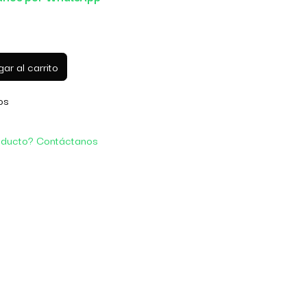
ar al carrito
os
oducto? Contáctanos