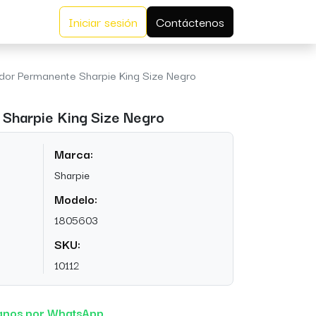
Iniciar sesión
Contáctenos
or Permanente Sharpie King Size Negro
Sharpie King Size Negro
Marca:
Sharpie
Modelo:
1805603
SKU:
10112
anos por WhatsApp