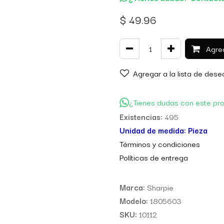
$
49.96
Agreg
Agregar a la lista de dese
¿Tienes dudas con este pr
Existencias:
495
Unidad de medida:
Pieza
Térm
inos y condiciones
Políticas de entre
ga
Marca:
Sharpie
Modelo:
1805603
SKU:
10112