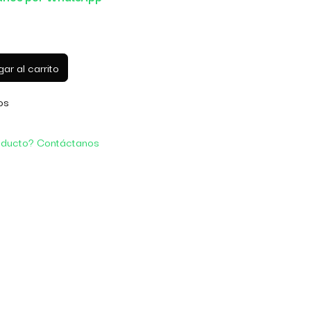
ar al carrito
os
oducto? Contáctanos