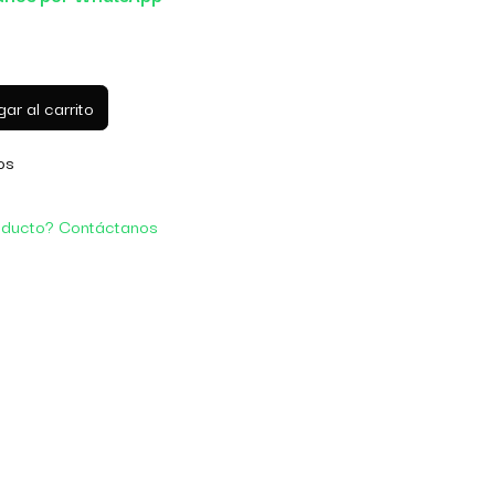
ar al carrito
os
oducto? Contáctanos