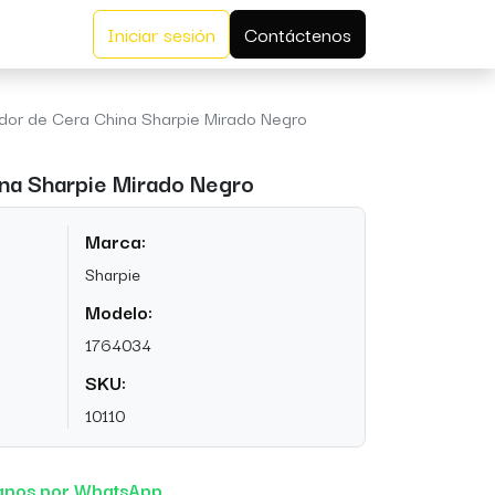
Iniciar sesión
Contáctenos
or de Cera China Sharpie Mirado Negro
na Sharpie Mirado Negro
Marca:
Sharpie
Modelo:
1764034
SKU:
10110
anos por WhatsApp