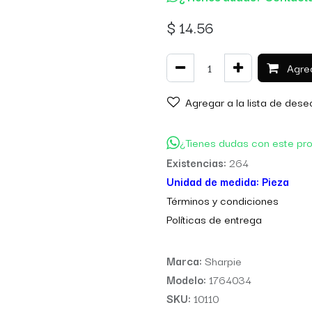
$
14.56
Agreg
Agregar a la lista de dese
¿Tienes dudas con este pr
Existencias:
264
Unidad de medida:
Pieza
Térm
inos y condiciones
Políticas de entre
ga
Marca:
Sharpie
Modelo:
1764034
SKU:
10110