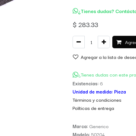
¿Tienes dudas? Contáct
$
283.33
Agreg
Agregar a la lista de dese
¿Tienes dudas con este pr
Existencias:
6
Unidad de medida:
Pieza
Térm
inos y condiciones
Políticas de entre
ga
Marca:
Generico
Modelo:
50204