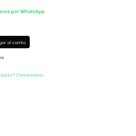
anos por WhatsApp
ar al carrito
os
oducto? Contáctanos