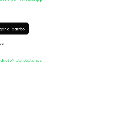
ar al carrito
os
oducto? Contáctanos