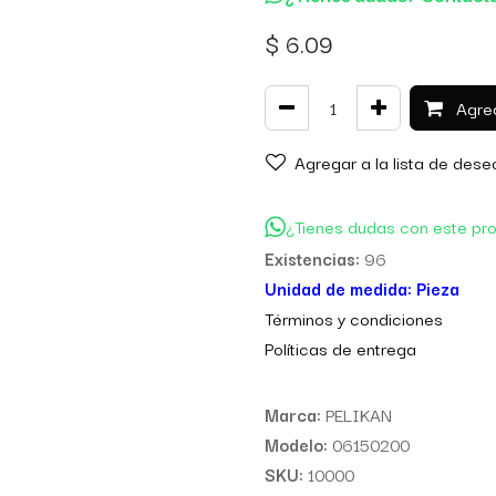
$
6.09
Agreg
Agregar a la lista de dese
¿Tienes dudas con este pr
Existencias:
96
Unidad de medida:
Pieza
Térm
inos y condiciones
Políticas de entre
ga
Marca:
PELIKAN
Modelo:
06150200
SKU:
10000