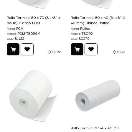
Rollo Térmico 80 x 70 (3-1/8" x
Rollo Termico 80 x 40 (3-1/8'' X
56 m) Blanco PCM
40 mm) Blanco Roltec
PCM
Roltec
Marca:
Marca:
PCM-T8056M
T8040
Modelo:
Modelo:
81122
80075
SKU:
SKU:
$
17.26
$
9.36
Rollo Termico 2 1/4 x 45 (57