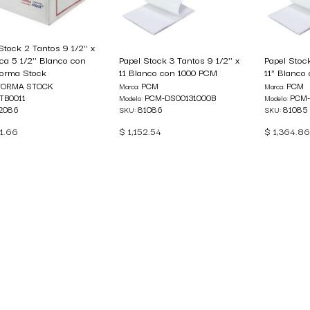
Stock 2 Tantos 9 1/2'' x
leca 5 1/2'' Blanco con
Papel Stock 3 Tantos 9 1/2'' x
Papel Stock
Forma Stock
11 Blanco con 1000 PCM
11" Blanco
FORMA STOCK
PCM
PCM
Marca:
Marca:
TB0011
PCM-DS00131000B
PCM-
Modelo:
Modelo:
2086
81086
81085
SKU:
SKU:
01.66
$
1,152.54
$
1,364.86