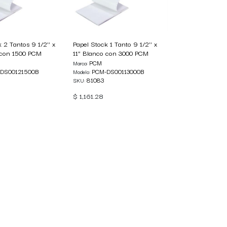
 2 Tantos 9 1/2'' x
Papel Stock 1 Tanto 9 1/2'' x
 con 1500 PCM
11" Blanco con 3000 PCM
PCM
Marca:
DS00121500B
PCM-DS00113000B
Modelo:
81083
SKU:
$
1,161.28