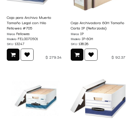
Caja para Archivo Muerto
Tamaño Legal con Hilo
Caja Archivadora 60H Tamaño
Fellowes #705
Carta IP (Reforzada)
Fellowes
IP
Marca:
Marca:
FEL0070501
IP-60H
Modelo:
Modelo:
13247
13828
SKU:
SKU:
$
279.34
$
92.37