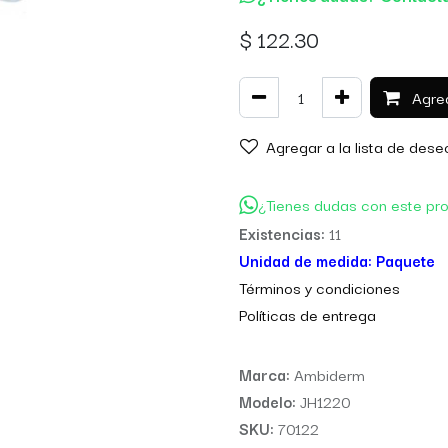
$
122.30
Agreg
Agregar a la lista de dese
¿Tienes dudas con este pr
Existencias:
11
Unidad de medida:
Paquete
Térm
inos y condiciones
Políticas de entre
ga
Marca:
Ambiderm
Modelo:
JH1220
SKU:
70122