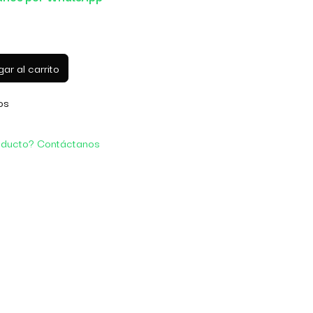
ar al carrito
os
oducto? Contáctanos