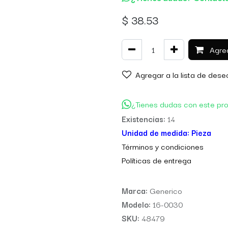
$
38.53
Agreg
Agregar a la lista de dese
¿Tienes dudas con este pr
Existencias:
14
Unidad de medida:
Pieza
Térm
inos y condiciones
Políticas de entre
ga
Marca:
Generico
Modelo:
16-0030
SKU:
48479