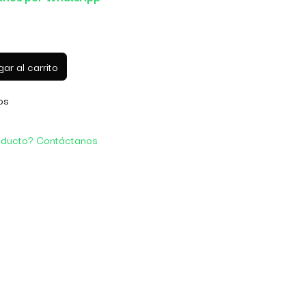
ar al carrito
os
oducto? Contáctanos