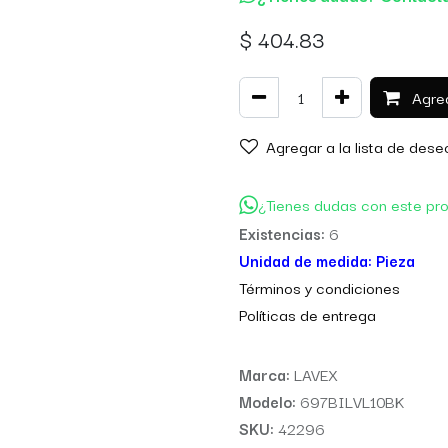
$
404.83
Agreg
Agregar a la lista de dese
¿Tienes dudas con este pr
Existencias:
6
Unidad de medida:
Pieza
Térm
inos y condiciones
Políticas de entre
ga
Marca:
LAVEX
Modelo:
697BILVL10BK
SKU:
42296