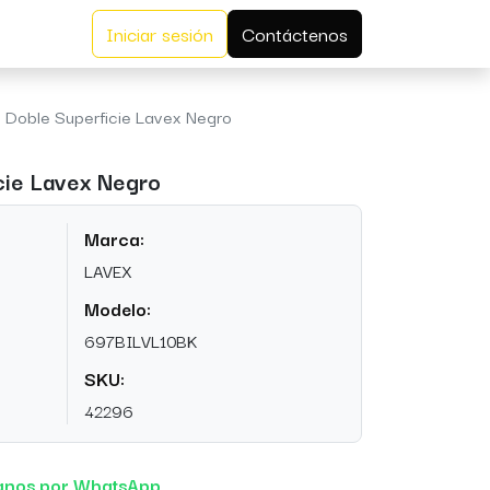
Iniciar sesión
Contáctenos
o Doble Superficie Lavex Negro
cie Lavex Negro
Marca:
LAVEX
Modelo:
697BILVL10BK
SKU:
42296
anos por WhatsApp