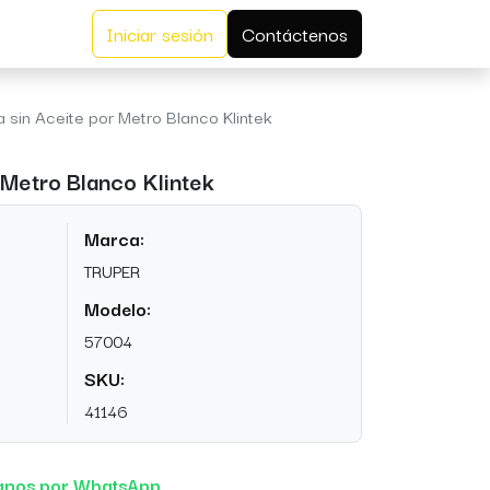
Iniciar sesión
Contáctenos
a sin Aceite por Metro Blanco Klintek
 Metro Blanco Klintek
Marca:
TRUPER
Modelo:
57004
SKU:
41146
anos por WhatsApp