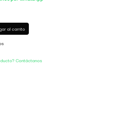
ar al carrito
os
oducto? Contáctanos