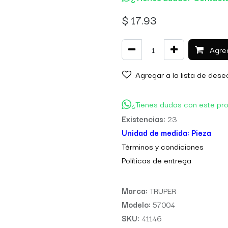
$
17.93
Agreg
Agregar a la lista de dese
¿Tienes dudas con este pr
Existencias:
23
Unidad de medida:
Pieza
Térm
inos y condiciones
Políticas de entre
ga
Marca:
TRUPER
Modelo:
57004
SKU:
41146