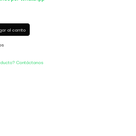
ar al carrito
os
oducto? Contáctanos