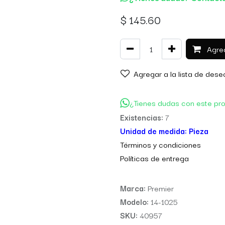
$
145.60
Agreg
Agregar a la lista de dese
¿Tienes dudas con este pr
Existencias:
7
Unidad de medida:
Pieza
Térm
inos y condiciones
Políticas de entre
ga
Marca:
Premier
Modelo:
14-1025
SKU:
40957