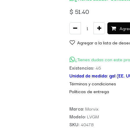
$
51.40
Agreg
Agregar a la lista de dese
¿Tienes dudas con este pr
Existencias:
46
Unidad de medida:
gal (EE. U
Térm
inos y condiciones
Políticas de entre
ga
Marca:
Morvix
Modelo:
LVGM
SKU:
40478