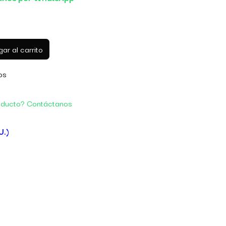
ar al carrito
os
oducto? Contáctanos
U.)