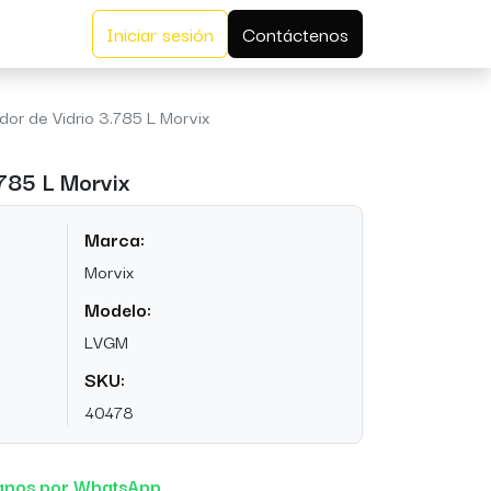
Iniciar sesión
Contáctenos
dor de Vidrio 3.785 L Morvix
.785 L Morvix
Marca:
Morvix
Modelo:
LVGM
SKU:
40478
anos por WhatsApp