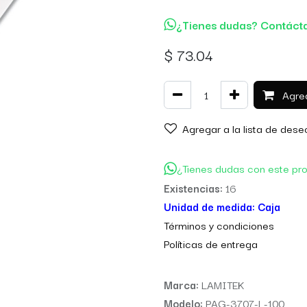
¿Tienes dudas? Contáct
$
73.04
Agreg
Agregar a la lista de dese
¿Tienes dudas con este pr
Existencias:
16
Unidad de medida:
Caja
Térm
inos y condiciones
Políticas de entre
ga
Marca:
LAMITEK
Modelo:
PAG-3707-L-100