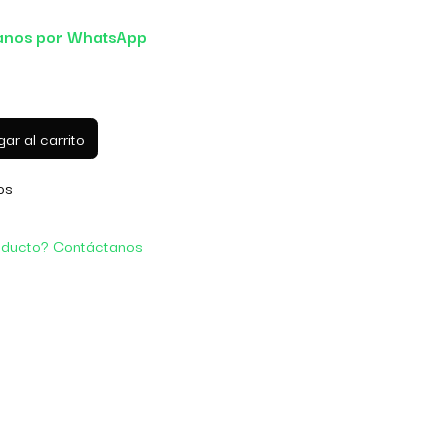
anos por WhatsApp
ar al carrito
os
oducto? Contáctanos