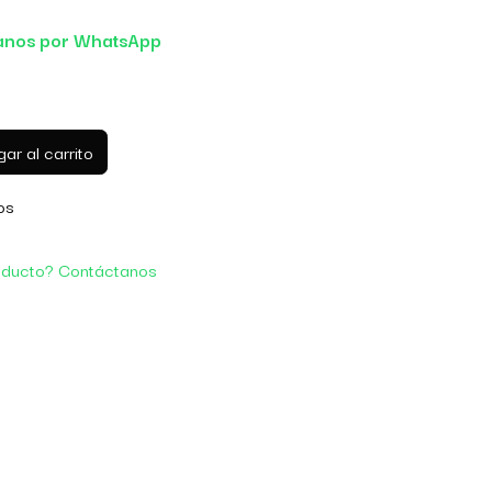
anos por WhatsApp
ar al carrito
os
oducto? Contáctanos