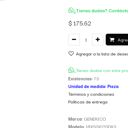
¿Tienes dudas? Contáct
$
175.62
Agreg
Agregar a la lista de dese
¿Tienes dudas con este pr
Existencias:
73
Unidad de medida:
Pieza
Térm
inos y condiciones
Políticas de entre
ga
Marca:
GENERICO
Modelo:
18X50X1200X3