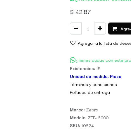
$
42.87
Agreg
Agregar a la lista de dese
¿Tienes dudas con este pr
Existencias:
15
Unidad de medida:
Pieza
Térm
inos y condiciones
Políticas de entre
ga
Marca:
Zebra
Modelo:
ZEB-6000
SKU:
10824