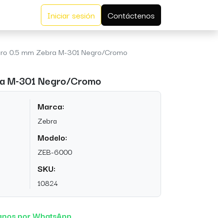
Iniciar sesión
Contáctenos
ero 0.5 mm Zebra M-301 Negro/Cromo
ra M-301 Negro/Cromo
Marca:
Zebra
Modelo:
ZEB-6000
SKU:
10824
anos por WhatsApp