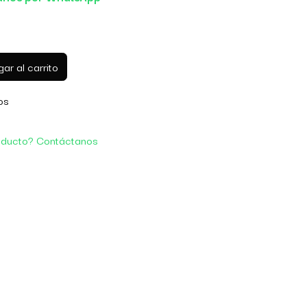
ar al carrito
os
oducto? Contáctanos