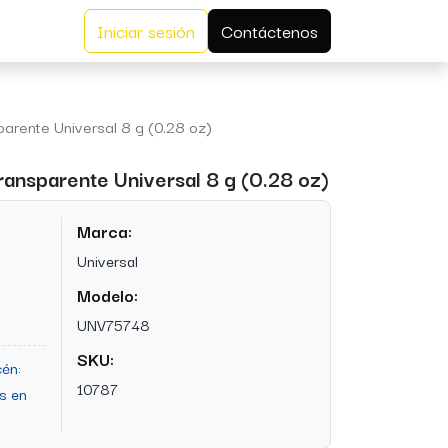
Iniciar sesión
Contáctenos
arente Universal 8 g (0.28 oz)
ansparente Universal 8 g (0.28 oz)
Marca:
Universal
Modelo:
UNV75748
SKU:
én:
10787
s en