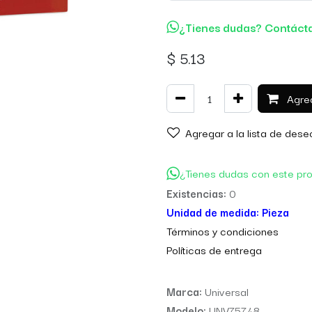
¿Tienes dudas? Contáct
$
5.13
Agreg
Agregar a la lista de dese
¿Tienes dudas con este pr
Existencias:
0
Unidad de medida:
Pieza
Térm
inos y condiciones
Políticas de entre
ga
Marca:
Universal
Modelo:
UNV75748