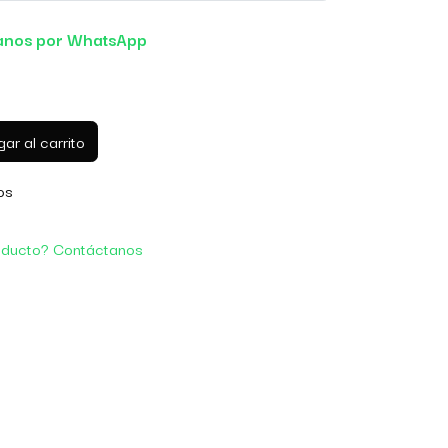
anos por WhatsApp
ar al carrito
os
oducto? Contáctanos