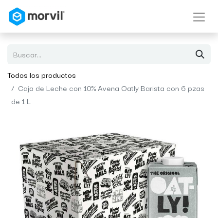
Todos los productos
Caja de Leche con 10% Avena Oatly Barista con 6 pzas
de 1 L